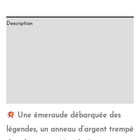
Description
Retour et Livraison
SAV Français
Transaction sécurisée
FAQ
Avis
Une émeraude débarquée des
légendes, un anneau d’argent trempé