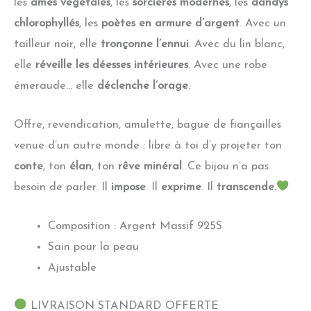
les
âmes végétales
, les
sorcières modernes
, les
dandys
chlorophyllés
, les
poètes en armure d’argent
. Avec un
tailleur noir, elle
tronçonne l’ennui
. Avec du lin blanc,
elle
réveille les déesses intérieures
. Avec une robe
émeraude… elle
déclenche l’orage
.
Offre, revendication, amulette, bague de fiançailles
venue d’un autre monde : libre à toi d’y projeter ton
conte
, ton
élan
, ton
rêve minéral
. Ce bijou n’a pas
besoin de parler. Il
impose
. Il
exprime
. Il
transcende.
Composition : Argent Massif 925S
Sain pour la peau
Ajustable
LIVRAISON STANDARD OFFERTE