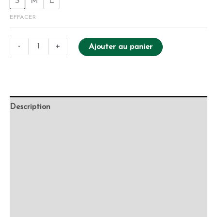
S
M
L
EFFACER
-
+
Ajouter au panier
Description
Retour et Livraison
SAV Français
Transaction sécurisée
FAQ