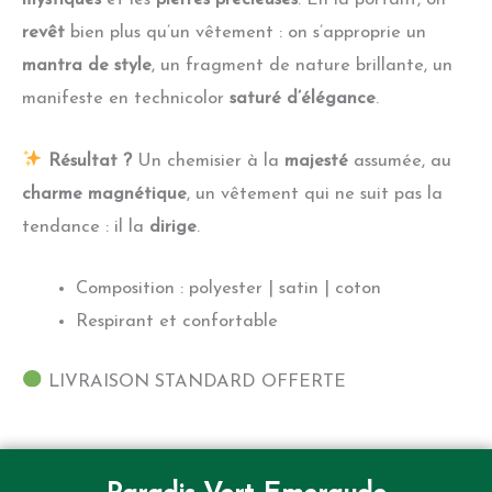
mystiques
et les
pierres précieuses
. En la portant, on
revêt
bien plus qu’un vêtement : on s’approprie un
mantra de style
, un fragment de nature brillante, un
manifeste en technicolor
saturé d’élégance
.
Résultat ?
Un chemisier à la
majesté
assumée, au
charme magnétique
, un vêtement qui ne suit pas la
tendance : il la
dirige
.
Composition : polyester | satin | coton
Respirant et confortable
LIVRAISON STANDARD OFFERTE