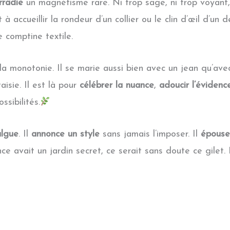
irradie
un magnétisme rare. Ni trop sage, ni trop voyant,
 à accueillir la rondeur d’un collier ou le clin d’œil d’u
 comptine textile.
la monotonie. Il se marie aussi bien avec un jean qu’avec
isie. Il est là pour
célébrer la nuance
,
adoucir l’évidenc
sibilités.
ulgue
. Il
annonce un style
sans jamais l’imposer. Il
épouse
ce avait un jardin secret, ce serait sans doute ce gilet.