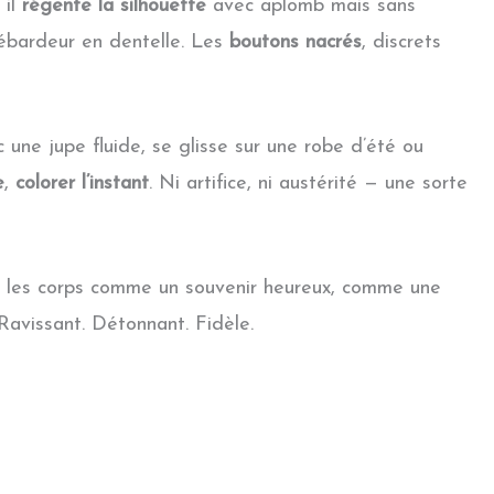
 il
régente la silhouette
avec aplomb mais sans
n débardeur en dentelle. Les
boutons nacrés
, discrets
 une jupe fluide, se glisse sur une robe d’été ou
e
,
colorer l’instant
. Ni artifice, ni austérité — une sorte
les corps comme un souvenir heureux, comme une
 Ravissant. Détonnant. Fidèle.