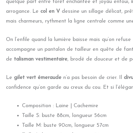
quelque part entre forêt enchantée et joyau enfoui,
arrogance. Le
col en V
dessine un sillage délicat, prêt
mais charmeurs, rythment la ligne centrale comme une
On l’enfile quand la lumière baisse mais qu’on refuse 
accompagne un pantalon de tailleur en quête de fanta
de
talisman vestimentaire
, brodé de douceur et de pos
Le
gilet vert émeraude
n’a pas besoin de crier. Il
div
confidence qu’on garde au creux du cou. Et si l’élégan
Composition : Laine | Cachemire
Taille S: buste 88cm, longueur 56cm
Taille M: buste 90cm, longueur 57cm