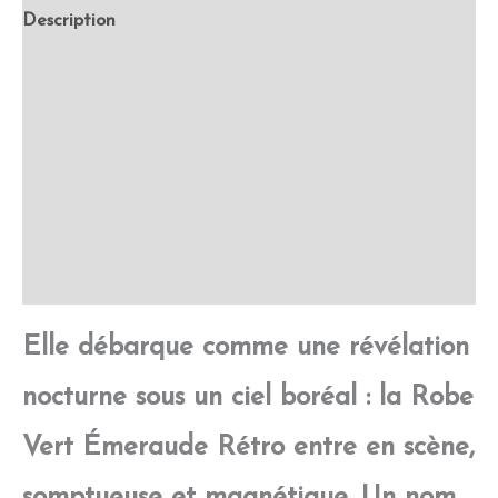
Description
Retour et Livraison
SAV Français
Transaction sécurisée
FAQ
Avis
Elle débarque comme une révélation
nocturne sous un ciel boréal : la Robe
Vert Émeraude Rétro entre en scène,
somptueuse et magnétique. Un nom